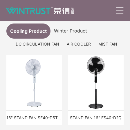
Winter Product
Cooling Product
DC CIRCULATION FAN
AIR COOLER
MIST FAN
LE
16" STAND FAN SF40-D5T BLACK / WHITE
STAND FAN 16" FS40-D2Q